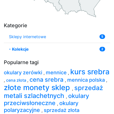
Kategorie
Sklepy internetowe
5
-
Kolekcje
2
Popularne tagi
kurs srebra
okulary zerówki
mennice
,
,
cena srebra
mennica polska
,
cena złota
,
,
,
złote monety sklep
sprzedaż
,
metali szlachetnych
okulary
,
przeciwsłoneczne
okulary
,
polaryzacyjne
sprzedaż złota
,