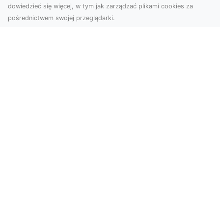
dowiedzieć się więcej, w tym jak zarządzać plikami cookies za
pośrednictwem swojej przeglądarki.
Usługi dronem Tarnów – nowoczesne
spojrzenie na promocję i dokumentację
Współczesne technologie otwierają nowe
możliwości w prezentacji i analizie. Firma Dron
Tarnów ofer...