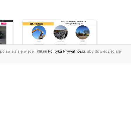
pojawiała się więcej. Kliknij
Polityka Prywatności
, aby dowiedzieć się
Profesjonalne Usługi
Rozbiórkowe i
Wyburzeniowe w
Radomiu – MA-TRANS
jako Zaufany Partner
ot
Rozbiórki i Wyburzenia
Budynków – Kluczowy Etap
ia
Przygotowania Inwestycji
w
Firma MA-TRANS z