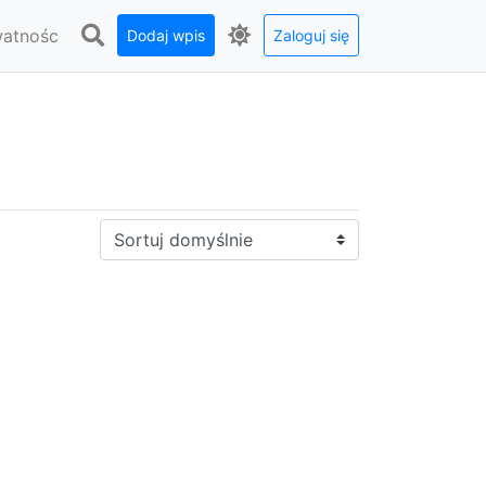
watnośc
Dodaj wpis
Zaloguj się
Sortuj: