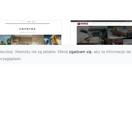
eczka). Niestety nie są jadalne. Kliknij
zgadzam się
, aby ta informacja nie 
rzeglądarki.
pewnij sobie
Kolekcjonowanie
ietne widoki – w
modeli Forda
zestrzeni domowej
Mustanga w serii H
Wheels
 którzy uwielbiają
różować, fascynują się
Wstęp do kolekcjonowan
odzeniem po górach,
modeli Forda Mustanga 
jazdami nad morze czy
serii Hot Wheels Czy
..