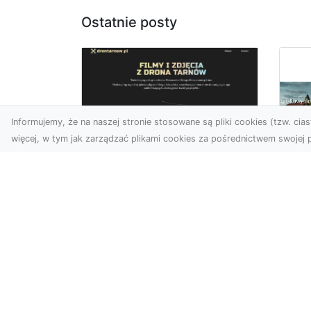
Ostatnie posty
Informujemy, że na naszej stronie stosowane są pliki cookies (tzw. ciast
więcej, w tym jak zarządzać plikami cookies za pośrednictwem swojej p
Usługi dronem
Tarnów –
Za
nowoczesne
św
spojrzenie na
pr
promocję i
Ci,
dokumentację
pod
Współczesne technologie
ch
otwierają nowe możliwości
wy
w prezentacji i analizie.
jez.