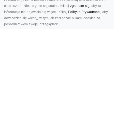
ciasteczka). Niestety nie są jadalne. Kliknij
zgadzam się
, aby ta
informacja nie pojawiała się więcej. Kliknij
Polityka Prywatności
, aby
dowiedzieć się więcej, w tym jak zarządzać plikami cookies za
pośrednictwem swojej przeglądarki.
Usługi dronem Tarnów – nowoczesne
spojrzenie na promocję i dokumentację
Współczesne technologie otwierają nowe
możliwości w prezentacji i analizie. Firma Dron
Tarnów ofer...