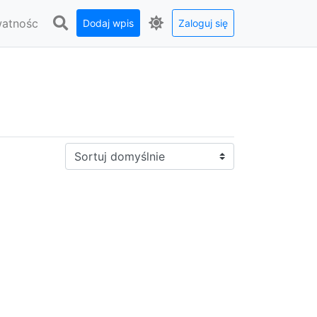
watnośc
Dodaj wpis
Zaloguj się
Sortuj: