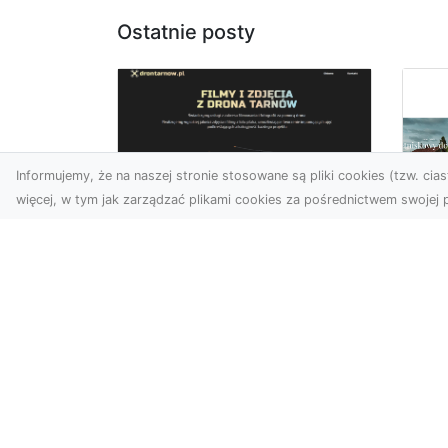
Ostatnie posty
Informujemy, że na naszej stronie stosowane są pliki cookies (tzw. ciast
więcej, w tym jak zarządzać plikami cookies za pośrednictwem swojej p
Usługi dronem
Tarnów –
Za
nowoczesne
św
spojrzenie na
pr
promocję i
Ci,
dokumentację
pod
Współczesne technologie
ch
otwierają nowe możliwości
wy
w prezentacji i analizie.
jez.