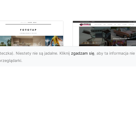
eczka). Niestety nie są jadalne. Kliknij
zgadzam się
, aby ta informacja nie 
rzeglądarki.
pewnij sobie
Kolekcjonowanie
ietne widoki – w
modeli Forda
zestrzeni domowej
Mustanga w serii H
Wheels
 którzy uwielbiają
różować, fascynują się
Wstęp do kolekcjonowan
odzeniem po górach,
modeli Forda Mustanga 
jazdami nad morze czy
serii Hot Wheels Czy
..