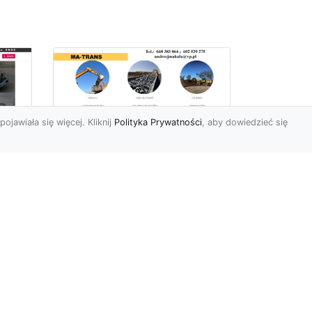
pojawiała się więcej. Kliknij
Polityka Prywatności
, aby dowiedzieć się
Profesjonalne Usługi
Rozbiórkowe i
Wyburzeniowe w
Radomiu – MA-TRANS
jako Zaufany Partner
ot
Rozbiórki i Wyburzenia
Budynków – Kluczowy Etap
ia
Przygotowania Inwestycji
w
Firma MA-TRANS z