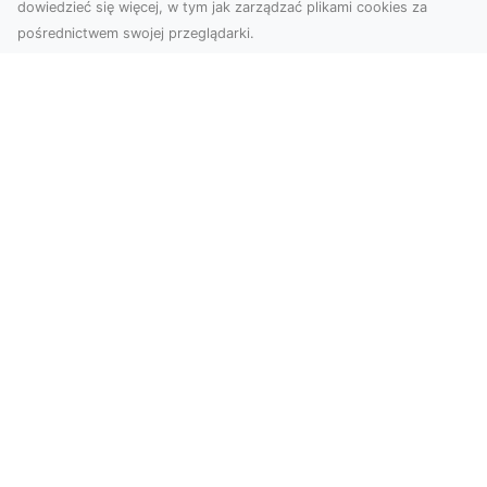
dowiedzieć się więcej, w tym jak zarządzać plikami cookies za
pośrednictwem swojej przeglądarki.
Usługi dronem Tarnów – nowoczesne
spojrzenie na promocję i dokumentację
Współczesne technologie otwierają nowe
możliwości w prezentacji i analizie. Firma Dron
Tarnów ofer...