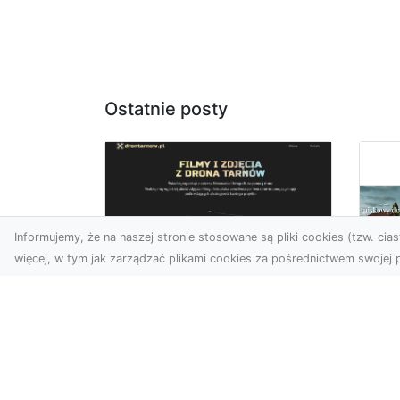
Ostatnie posty
Informujemy, że na naszej stronie stosowane są pliki cookies (tzw. ciast
więcej, w tym jak zarządzać plikami cookies za pośrednictwem swojej p
Usługi dronem
Tarnów –
Za
nowoczesne
św
spojrzenie na
pr
promocję i
Ci,