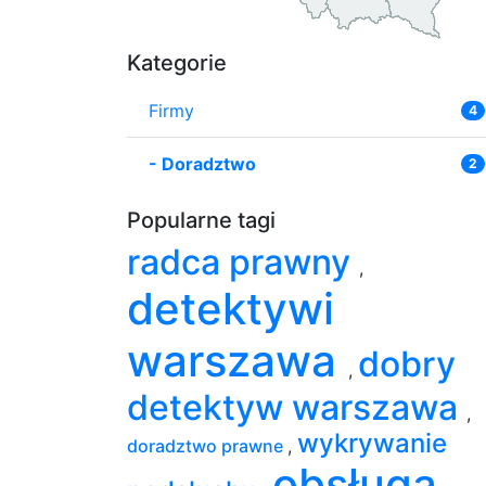
Kategorie
Firmy
4
-
Doradztwo
2
Popularne tagi
radca prawny
,
detektywi
warszawa
dobry
,
detektyw warszawa
,
wykrywanie
doradztwo prawne
,
obsługa