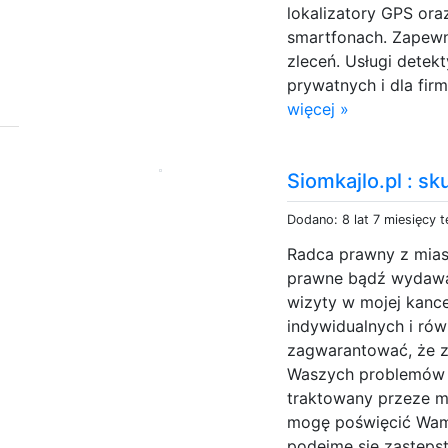
lokalizatory GPS ora
smartfonach. Zapewni
zleceń. Usługi dete
prywatnych i dla firm
więcej »
Siomkajlo.pl : s
Dodano: 8 lat 7 miesięcy 
Radca prawny z mias
prawne bądź wydawan
wizyty w mojej kance
indywidualnych i ró
zagwarantować, że z
Waszych problemów p
traktowany przeze m
mogę poświęcić Wam
podejmę się zastęps