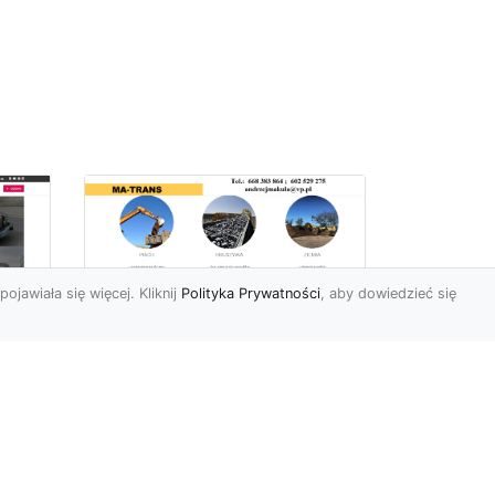
pojawiała się więcej. Kliknij
Polityka Prywatności
, aby dowiedzieć się
Profesjonalne Usługi
Rozbiórkowe i
Wyburzeniowe w
Radomiu – MA-TRANS
jako Zaufany Partner
ot