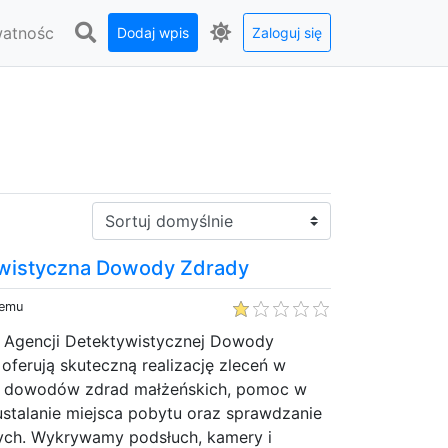
watnośc
Dodaj wpis
Zaloguj się
Sortuj:
ywistyczna Dowody Zdrady
temu
z Agencji Detektywistycznej Dowody
ferują skuteczną realizację zleceń w
a dowodów zdrad małżeńskich, pomoc w
ustalanie miejsca pobytu oraz sprawdzanie
ych. Wykrywamy podsłuch, kamery i