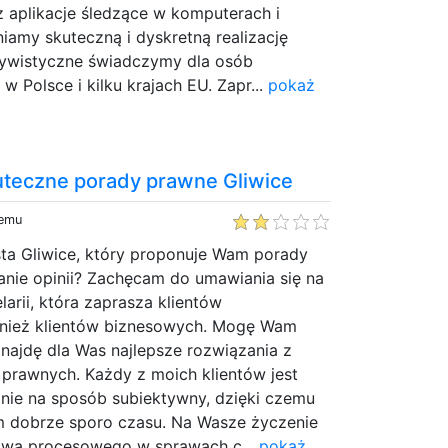
z aplikacje śledzące w komputerach i
amy skuteczną i dyskretną realizację
ktywistyczne świadczymy dla osób
 w Polsce i kilku krajach EU. Zapr...
pokaż
kuteczne porady prawne Gliwice
temu
ta Gliwice, który proponuje Wam porady
ie opinii? Zachęcam do umawiania się na
larii, która zaprasza klientów
wnież klientów biznesowych. Mogę Wam
najdę dla Was najlepsze rozwiązania z
rawnych. Każdy z moich klientów jest
nie na sposób subiektywny, dzięki czemu
 dobrze sporo czasu. Na Wasze życzenie
twa procesowego w sprawach c...
pokaż