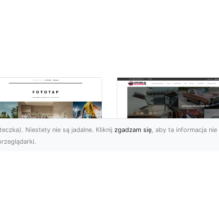
eczka). Niestety nie są jadalne. Kliknij
zgadzam się
, aby ta informacja nie 
rzeglądarki.
pewnij sobie
Kolekcjonowanie
ietne widoki – w
modeli Forda
zestrzeni domowej
Mustanga w serii H
Wheels
 którzy uwielbiają