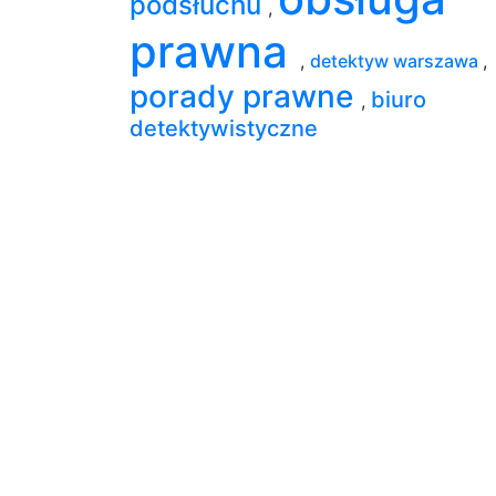
podsłuchu
,
prawna
,
detektyw warszawa
,
porady prawne
biuro
,
detektywistyczne