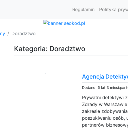
Regulamin
Polityka pry
rmy
Doradztwo
Kategoria: Doradztwo
Agencja Detekt
Dodano: 5 lat 3 miesiące 
Prywatni detektywi 
Zdrady w Warszawie o
zakresie zdobywani
poszukiwaniu osób, 
partnerów biznesow