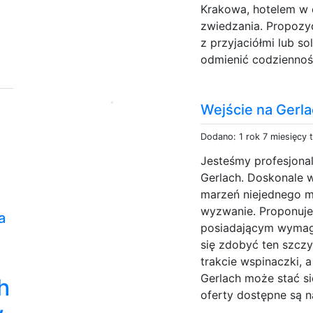
Krakowa, hotelem w
zwiedzania. Propozy
z przyjaciółmi lub so
odmienić codzienność
Wejście na Gerl
Dodano: 1 rok 7 miesięcy 
Jesteśmy profesjonal
Gerlach. Doskonale 
marzeń niejednego mi
wyzwanie. Proponuje
a
posiadającym wymag
się zdobyć ten szcz
trakcie wspinaczki, 
Gerlach może stać si
h
oferty dostępne są na