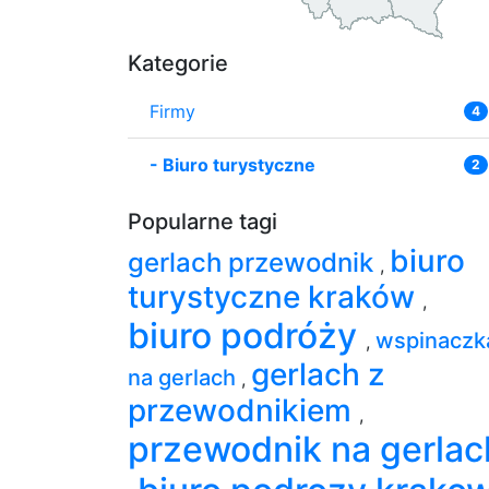
Kategorie
Firmy
4
-
Biuro turystyczne
2
Popularne tagi
biuro
gerlach przewodnik
,
turystyczne kraków
,
biuro podróży
wspinaczk
,
gerlach z
na gerlach
,
przewodnikiem
,
przewodnik na gerlac