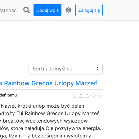
watnośc
Dodaj wpis
Zaloguj się
Sortuj:
ui Rainbow Grecos Urlopy Marzeń
zień temu
? Nawet krótki urlop może być pełen
odróży Tui Rainbow Grecos Urlopy Marzeń
ity breaków, weekendowych wyjazdów i
ów, które naładują Cię pozytywną energią.
raga, Rzym – z bezpośrednim wylotem z