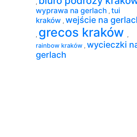
biuro podrozy krako
,
wyprawa na gerlach
tui
,
wejście na gerlac
kraków
,
grecos kraków
,
,
wycieczki n
rainbow kraków
,
gerlach