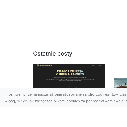
Ostatnie posty
Informujemy, że na naszej stronie stosowane są pliki cookies (tzw. ciast
więcej, w tym jak zarządzać plikami cookies za pośrednictwem swojej p
Usługi dronem
Tarnów –
Za
nowoczesne
św