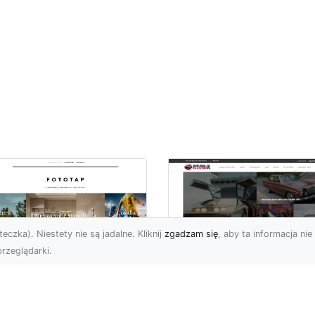
eczka). Niestety nie są jadalne. Kliknij
zgadzam się
, aby ta informacja nie 
rzeglądarki.
pewnij sobie
Kolekcjonowanie
ietne widoki – w