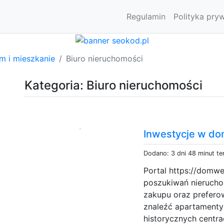
Regulamin
Polityka pry
m i mieszkanie
Biuro nieruchomości
Kategoria: Biuro nieruchomości
Inwestycje w d
Dodano: 3 dni 48 minut t
Portal https://domw
poszukiwań nieruchom
zakupu oraz preferow
znaleźć apartament
historycznych centr