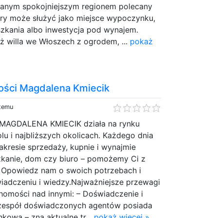
anym spokojniejszym regionem polecany
óry może służyć jako miejsce wypoczynku,
zkania albo inwestycja pod wynajem.
ż willa we Włoszech z ogrodem, ...
pokaż
ości Magdalena Kmiecik
 temu
 MAGDALENA KMIECIK działa na rynku
u i najbliższych okolicach. Każdego dnia
resie sprzedaży, kupnie i wynajmie
zkanie, dom czy biuro – pomożemy Ci z
Opowiedz nam o swoich potrzebach i
iadczeniu i wiedzy.Najważniejsze przewagi
homości nad innymi: – Doświadczenie i
 zespół doświadczonych agentów posiada
kową – zna aktualne tr...
pokaż więcej »