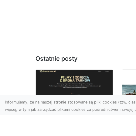
Ostatnie posty
Informujemy, że na naszej stronie stosowane są pliki cookies (tzw. ciast
więcej, w tym jak zarządzać plikami cookies za pośrednictwem swojej p
Usługi dronem
Tarnów –
Za