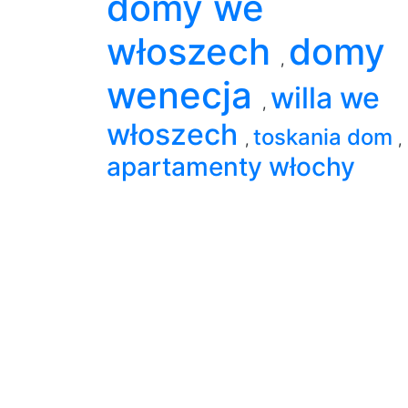
domy we
włoszech
domy
,
wenecja
willa we
,
włoszech
toskania dom
,
,
apartamenty włochy