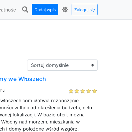
watnośc
Dodaj wpis
Zaloguj się
Sortuj:
omy we Włoszech
emu
ewloszech.com ułatwia rozpoczęcie
ości w Italii od określenia budżetu, celu
anej lokalizacji. W bazie ofert można
y Włochy nad morzem, mieszkania w
ach i domy położone wśród wzgórz.