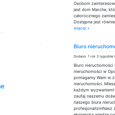
Osobom zainteresow
jest dom Marche, kt
całorocznego zamies
Dostępna jest równie
więcej »
Biuro nieruchom
Dodano: 1 rok 3 tygodnie
Biuro nieruchomości
nieruchomości w Opol
pomagamy Wam w zak
nieruchomości. Mies
he
każdym wyzwaniem! 
zaufaj naszemu dośw
naszego biura nieruc
profesjonalizmNasz
ekspercką wiedzę ryn