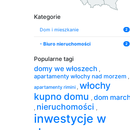
Kategorie
Dom i mieszkanie
2
-
Biuro nieruchomości
2
Popularne tagi
domy we włoszech
,
apartamenty włochy nad morzem
,
włochy
apartamenty rimini
,
kupno domu
dom marc
,
nieruchomości
,
,
inwestycje w