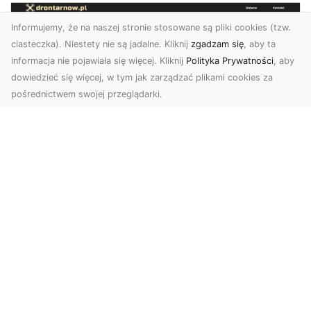
Informujemy, że na naszej stronie stosowane są pliki cookies (tzw.
ciasteczka). Niestety nie są jadalne. Kliknij
zgadzam się
, aby ta
informacja nie pojawiała się więcej. Kliknij
Polityka Prywatności
, aby
dowiedzieć się więcej, w tym jak zarządzać plikami cookies za
pośrednictwem swojej przeglądarki.
Usługi dronem Tarnów – nowoczesne
spojrzenie na promocję i dokumentację
Współczesne technologie otwierają nowe
możliwości w prezentacji i analizie. Firma Dron
Tarnów ofer...