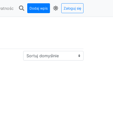
watnośc
Dodaj wpis
Zaloguj się
Sortuj: