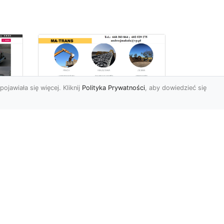
pojawiała się więcej. Kliknij
Polityka Prywatności
, aby dowiedzieć się
Profesjonalne Usługi
Rozbiórkowe i
Wyburzeniowe w
Radomiu – MA-TRANS
jako Zaufany Partner
ot
Rozbiórki i Wyburzenia
Budynków – Kluczowy Etap
ia
Przygotowania Inwestycji
w
Firma MA-TRANS z