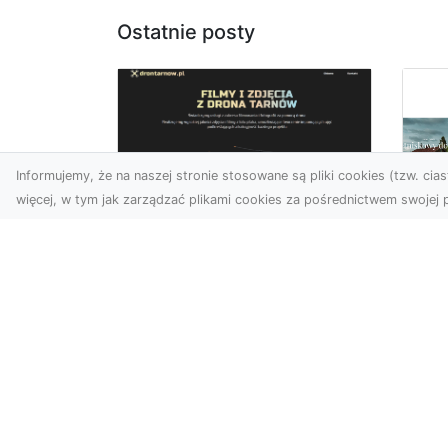
Ostatnie posty
Informujemy, że na naszej stronie stosowane są pliki cookies (tzw. ciast
więcej, w tym jak zarządzać plikami cookies za pośrednictwem swojej p
Usługi dronem
Tarnów –
Za
nowoczesne
św
spojrzenie na
pr
promocję i
Ci,
dokumentację
pod
Współczesne technologie
ch
otwierają nowe możliwości
wy
w prezentacji i analizie.
jez.