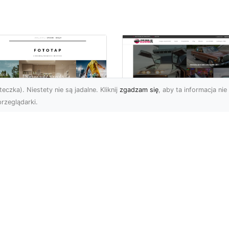
eczka). Niestety nie są jadalne. Kliknij
zgadzam się
, aby ta informacja nie 
rzeglądarki.
pewnij sobie
Kolekcjonowanie
ietne widoki – w
modeli Forda
zestrzeni domowej
Mustanga w serii H
Wheels
 którzy uwielbiają
różować, fascynują się
Wstęp do kolekcjonowan
odzeniem po górach,
modeli Forda Mustanga 
jazdami nad morze czy
serii Hot Wheels Czy
..