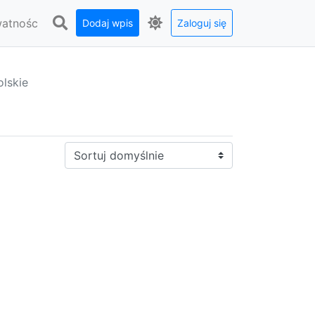
watnośc
Dodaj wpis
Zaloguj się
lskie
Sortuj: