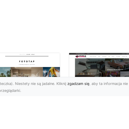
eczka). Niestety nie są jadalne. Kliknij
zgadzam się
, aby ta informacja nie 
rzeglądarki.
pewnij sobie
Kolekcjonowanie
ietne widoki – w
modeli Forda
zestrzeni domowej
Mustanga w serii H