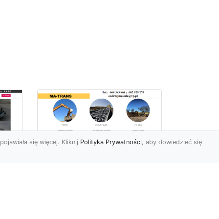
pojawiała się więcej. Kliknij
Polityka Prywatności
, aby dowiedzieć się
Profesjonalne Usługi
Rozbiórkowe i
Wyburzeniowe w
Radomiu – MA-TRANS
jako Zaufany Partner
ot