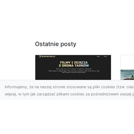
Ostatnie posty
Informujemy, że na naszej stronie stosowane są pliki cookies (tzw. ciast
więcej, w tym jak zarządzać plikami cookies za pośrednictwem swojej p
Usługi dronem
Tarnów –
Za
nowoczesne
św
spojrzenie na
pr