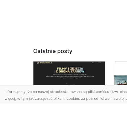
Ostatnie posty
Informujemy, że na naszej stronie stosowane są pliki cookies (tzw. ciast
więcej, w tym jak zarządzać plikami cookies za pośrednictwem swojej p
Usługi dronem
Tarnów –
Za
nowoczesne
św