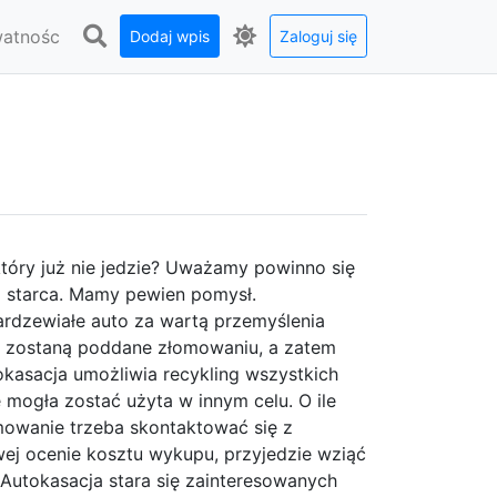
watnośc
Dodaj wpis
Zaloguj się
tóry już nie jedzie? Uważamy powinno się
 starca. Mamy pewien pomysł.
rdzewiałe auto za wartą przemyślenia
łe zostaną poddane złomowaniu, a zatem
kasacja umożliwia recykling wszystkich
mogła zostać użyta w innym celu. O ile
mowanie trzeba skontaktować się z
wej ocenie kosztu wykupu, przyjedzie wziąć
 Autokasacja stara się zainteresowanych