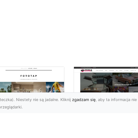
eczka). Niestety nie są jadalne. Kliknij
zgadzam się
, aby ta informacja nie 
rzeglądarki.
pewnij sobie
Kolekcjonowanie
ietne widoki – w