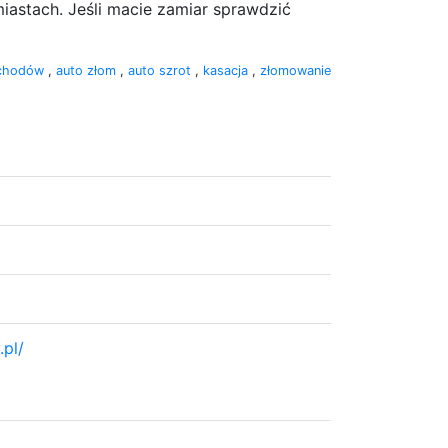
miastach. Jeśli macie zamiar sprawdzić
ochodów
,
auto złom
,
auto szrot
,
kasacja
,
złomowanie
pl/