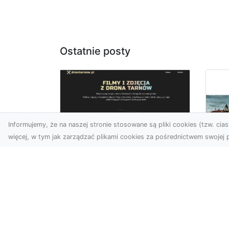
Ostatnie posty
Informujemy, że na naszej stronie stosowane są pliki cookies (tzw. ciast
więcej, w tym jak zarządzać plikami cookies za pośrednictwem swojej p
Usługi dronem
Tarnów –
Za
nowoczesne
św
spojrzenie na
pr
promocję i
Ci,
dokumentację
pod