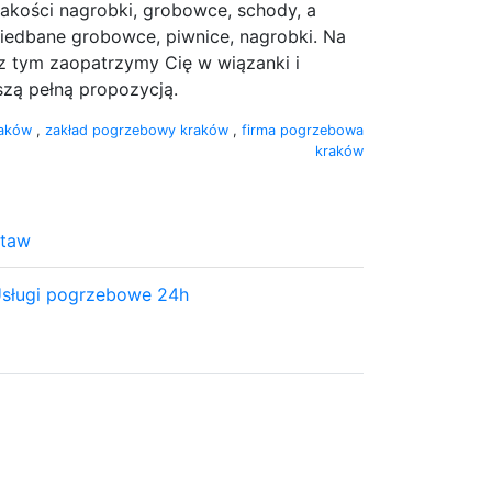
akości nagrobki, grobowce, schody, a
iedbane grobowce, piwnice, nagrobki. Na
z tym zaopatrzymy Cię w wiązanki i
zą pełną propozycją.
raków
,
zakład pogrzebowy kraków
,
firma pogrzebowa
kraków
staw
sługi pogrzebowe 24h