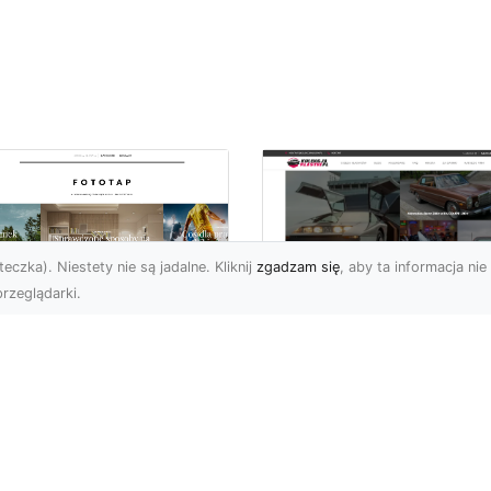
eczka). Niestety nie są jadalne. Kliknij
zgadzam się
, aby ta informacja nie 
rzeglądarki.
pewnij sobie
Kolekcjonowanie
ietne widoki – w
modeli Forda
zestrzeni domowej
Mustanga w serii H
Wheels
 którzy uwielbiają
różować, fascynują się