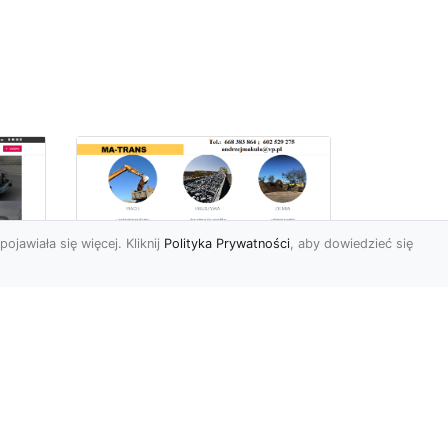
pojawiała się więcej. Kliknij
Polityka Prywatności
, aby dowiedzieć się
Profesjonalne Usługi
Rozbiórkowe i
Wyburzeniowe w
Radomiu – MA-TRANS
jako Zaufany Partner
ot
Rozbiórki i Wyburzenia