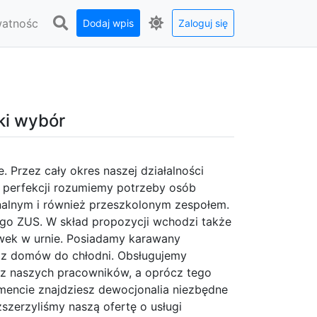
watnośc
Dodaj wpis
Zaloguj się
ki wybór
 Przez cały okres naszej działalności
o perfekcji rozumiemy potrzeby osób
nalnym i również przeszkolonym zespołem.
ego ZUS. W skład propozycji wchodzi także
ówek w urnie. Posiadamy karawany
 z domów do chłodni. Obsługujemy
ez naszych pracowników, a oprócz tego
encie znajdziesz dewocjonalia niezbędne
ozszerzyliśmy naszą ofertę o usługi