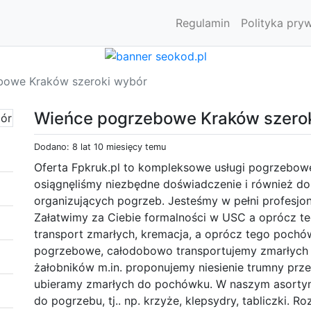
Regulamin
Polityka pry
bowe Kraków szeroki wybór
Wieńce pogrzebowe Kraków szero
Dodano: 8 lat 10 miesięcy temu
Oferta Fpkruk.pl to kompleksowe usługi pogrzebowe.
osiągnęliśmy niezbędne doświadczenie i również d
organizujących pogrzeb. Jesteśmy w pełni profesjo
Załatwimy za Ciebie formalności w USC a oprócz t
transport zmarłych, kremacja, a oprócz tego poch
pogrzebowe, całodobowo transportujemy zmarłych
żałobników m.in. proponujemy niesienie trumny prz
ubieramy zmarłych do pochówku. W naszym asortym
do pogrzebu, tj.. np. krzyże, klepsydry, tabliczki. R