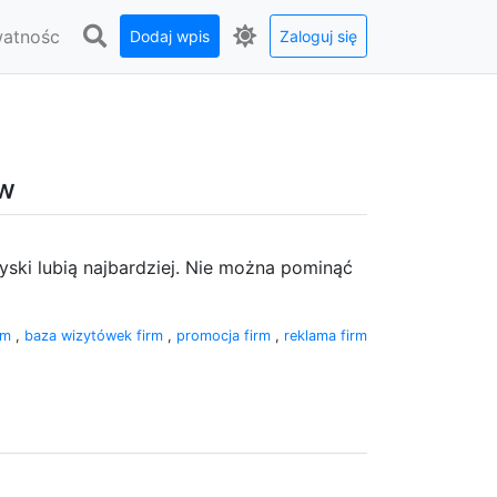
watnośc
Dodaj wpis
Zaloguj się
tw
yski lubią najbardziej. Nie można pominąć
irm
,
baza wizytówek firm
,
promocja firm
,
reklama firm