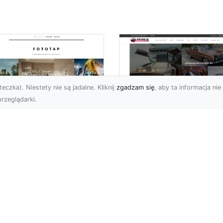
eczka). Niestety nie są jadalne. Kliknij
zgadzam się
, aby ta informacja nie 
rzeglądarki.
pewnij sobie
Kolekcjonowanie
ietne widoki – w
modeli Forda
zestrzeni domowej
Mustanga w serii H
Wheels
 którzy uwielbiają
różować, fascynują się
Wstęp do kolekcjonowan
odzeniem po górach,
modeli Forda Mustanga 
jazdami nad morze czy
serii Hot Wheels Czy
..