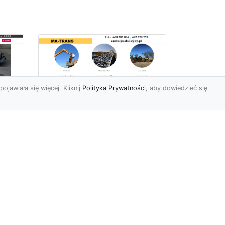
pojawiała się więcej. Kliknij
Polityka Prywatności
, aby dowiedzieć się
Profesjonalne Usługi
Rozbiórkowe i
Wyburzeniowe w
Radomiu – MA-TRANS
jako Zaufany Partner
ot
Rozbiórki i Wyburzenia
Budynków – Kluczowy Etap
ia
Przygotowania Inwestycji
w
Firma MA-TRANS z