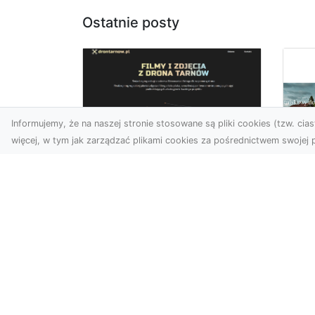
Ostatnie posty
Informujemy, że na naszej stronie stosowane są pliki cookies (tzw. ciast
więcej, w tym jak zarządzać plikami cookies za pośrednictwem swojej p
Usługi dronem
Tarnów –
Za
nowoczesne
św
spojrzenie na
pr
promocję i
Ci,
dokumentację
pod
Współczesne technologie
ch
otwierają nowe możliwości
wy
w prezentacji i analizie.
jez.