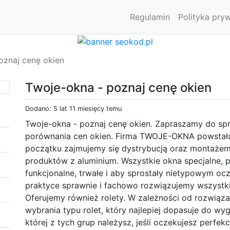
Regulamin
Polityka pry
oznaj cenę okien
Twoje-okna - poznaj cenę okien
Dodano: 5 lat 11 miesięcy temu
Twoje-okna - poznaj cenę okien. Zapraszamy do sp
porównania cen okien. Firma TWOJE-OKNA powstała
początku zajmujemy się dystrybucją oraz montażem
produktów z aluminium. Wszystkie okna specjalne, 
funkcjonalne, trwałe i aby sprostały nietypowym oc
praktyce sprawnie i fachowo rozwiązujemy wszystki
Oferujemy również rolety. W zależności od rozwiąza
wybrania typu rolet, który najlepiej dopasuje do wy
której z tych grup należysz, jeśli oczekujesz perfe