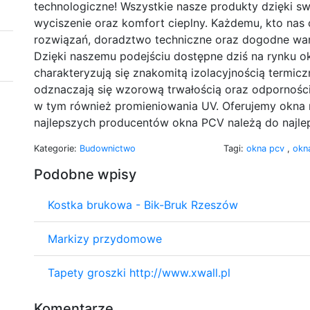
technologiczne! Wszystkie nasze produkty dzięki 
wyciszenie oraz komfort cieplny. Każdemu, kto nas 
rozwiązań, doradztwo techniczne oraz dogodne war
Dzięki naszemu podejściu dostępne dziś na rynku o
charakteryzują się znakomitą izolacyjnością termic
odznaczają się wzorową trwałością oraz odpornośc
w tym również promieniowania UV. Oferujemy okna n
najlepszych producentów okna PCV należą do najle
Kategorie:
Budownictwo
Tagi:
okna pcv
,
okn
Podobne wpisy
Kostka brukowa - Bik-Bruk Rzeszów
Markizy przydomowe
Tapety groszki http://www.xwall.pl
Komentarze