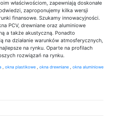
swoim właściwościom, zapewniają doskonałe
odwiedzi, zaproponujemy kilka wersji
unki finansowe. Szukamy innowacyjności.
kna PCV, drewniane oraz aluminiowe
zną a także akustyczną. Ponadto
ią na działanie warunków atmosferycznych,
ajlepsze na rynku. Oparte na profilach
pszych rozwiązań na rynku.
a
,
okna plastikowe
,
okna drewniane
,
okna aluminiowe