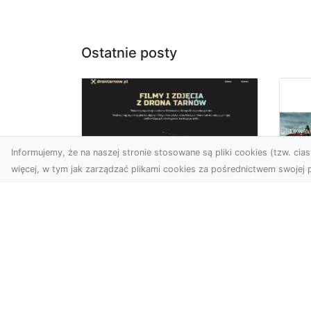
Ostatnie posty
Informujemy, że na naszej stronie stosowane są pliki cookies (tzw. ciast
więcej, w tym jak zarządzać plikami cookies za pośrednictwem swojej p
Usługi dronem
Tarnów –
Za
nowoczesne
św
spojrzenie na
pr
promocję i
Ci,
dokumentację
pod
Współczesne technologie
ch