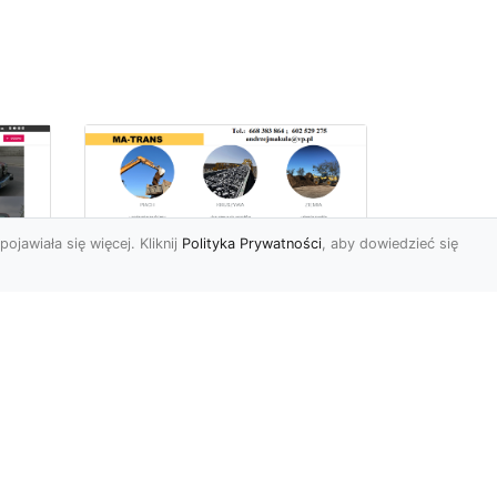
pojawiała się więcej. Kliknij
Polityka Prywatności
, aby dowiedzieć się
Profesjonalne Usługi
Rozbiórkowe i
Wyburzeniowe w
Radomiu – MA-TRANS
jako Zaufany Partner
ot
Rozbiórki i Wyburzenia
Budynków – Kluczowy Etap
ia