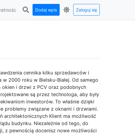
watnośc
Dodaj wpis
Zaloguj się
rawdzenia cennika kilku sprzedawców i
 w 2000 roku w Bielsku-Białej. Od samego
 okien i drzwi z PCV oraz podobnych
projektowane są przez technologa, aby były
zekiwaniom inwestorów. To właśnie dzięki
e problemy związane z oknami i drzwiami.
ń architektonicznych Klient ma możliwość
glądu budynku. Niezależnie od tego, do
kcji, z pewnością docenisz nowe możliwości