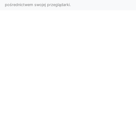
pośrednictwem swojej przeglądarki.
Usługi dronem Tarnów – nowoczesne
spojrzenie na promocję i dokumentację
Współczesne technologie otwierają nowe
możliwości w prezentacji i analizie. Firma Dron
Tarnów ofer...