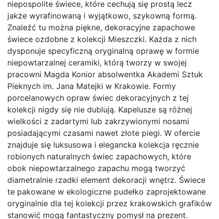
niepospolite świece, które cechują się prostą lecz
jakże wyrafinowaną i wyjątkowo, szykowną formą.
Znaleźć tu można piękne, dekoracyjne zapachowe
świece ozdobne z kolekcji Mieszczki. Każda z nich
dysponuje specyficzną oryginalną oprawę w formie
niepowtarzalnej ceramiki, którą tworzy w swojej
pracowni Magda Konior absolwentka Akademi Sztuk
Pieknych im. Jana Matejki w Krakowie. Formy
porcelanowych opraw świec dekoracyjnych z tej
kolekcji nigdy się nie dublują. Kapelusze są różnej
wielkości z zadartymi lub zakrzywionymi nosami
posiadającymi czasami nawet złote piegi. W ofercie
znajduje się luksusowa i elegancka kolekcja ręcznie
robionych naturalnych świec zapachowych, które
obok niepowtarzalnego zapachu mogą tworzyć
diametralnie rzadki element dekoracji wnętrz. Świece
te pakowane w ekologiczne pudełko zaprojektowane
oryginalnie dla tej kolekcji przez krakowskich grafików
stanowić mogą fantastyczny pomysł na prezent.