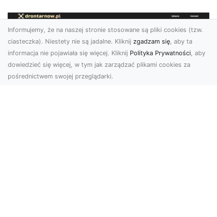
Informujemy, że na naszej stronie stosowane są pliki cookies (tzw.
ciasteczka). Niestety nie są jadalne. Kliknij
zgadzam się
, aby ta
informacja nie pojawiała się więcej. Kliknij
Polityka Prywatności
, aby
dowiedzieć się więcej, w tym jak zarządzać plikami cookies za
pośrednictwem swojej przeglądarki.
Usługi dronem Tarnów – nowoczesne
spojrzenie na promocję i dokumentację
Współczesne technologie otwierają nowe
możliwości w prezentacji i analizie. Firma Dron
Tarnów ofer...