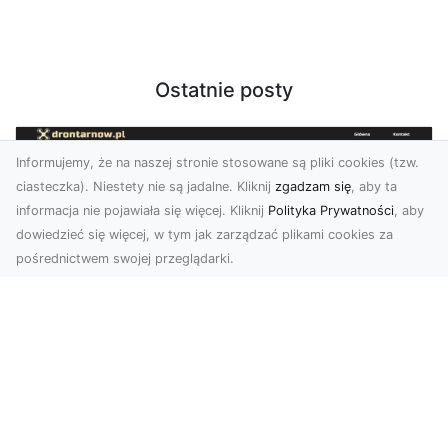
Ostatnie posty
Informujemy, że na naszej stronie stosowane są pliki cookies (tzw.
ciasteczka). Niestety nie są jadalne. Kliknij
zgadzam się
, aby ta
informacja nie pojawiała się więcej. Kliknij
Polityka Prywatności
, aby
dowiedzieć się więcej, w tym jak zarządzać plikami cookies za
pośrednictwem swojej przeglądarki.
Usługi dronem Tarnów – nowoczesne
spojrzenie na promocję i dokumentację
Współczesne technologie otwierają nowe