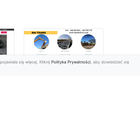
pojawiała się więcej. Kliknij
Polityka Prywatności
, aby dowiedzieć się
Profesjonalne Usługi
Rozbiórkowe i
Wyburzeniowe w
Radomiu – MA-TRANS
jako Zaufany Partner
ot
Rozbiórki i Wyburzenia
Budynków – Kluczowy Etap
ia
Przygotowania Inwestycji
w