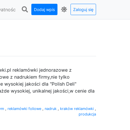
watnośc
Dodaj wpis
Zaloguj się
ki.pl reklamówki jednorazowe z
owe z nadrukiem firmy,nie tylko
ysokiej jakości dla "Polish Deli"
e wysokiej, unikalnej jakości,w cenie dla
wym
,
reklamówki foliowe
,
nadruk
,
kraków reklamówki
,
produkcja