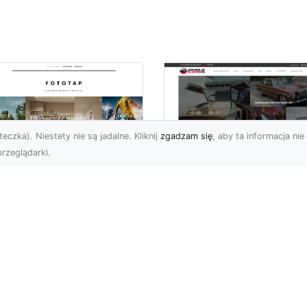
eczka). Niestety nie są jadalne. Kliknij
zgadzam się
, aby ta informacja nie 
rzeglądarki.
pewnij sobie
Kolekcjonowanie
ietne widoki – w
modeli Forda
zestrzeni domowej
Mustanga w serii H
Wheels
 którzy uwielbiają
różować, fascynują się
Wstęp do kolekcjonowan
odzeniem po górach,
modeli Forda Mustanga 
jazdami nad morze czy