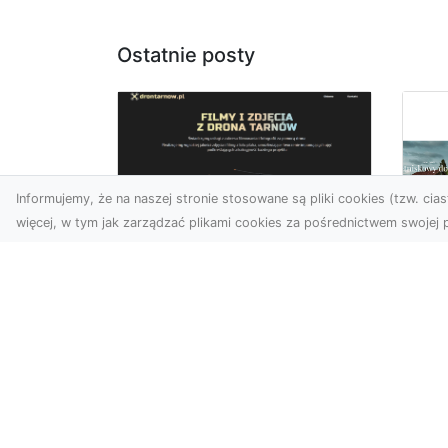
Ostatnie posty
Informujemy, że na naszej stronie stosowane są pliki cookies (tzw. ciast
więcej, w tym jak zarządzać plikami cookies za pośrednictwem swojej p
Usługi dronem
Tarnów –
Za
nowoczesne
św
spojrzenie na
pr
promocję i
Ci,
dokumentację
pod
Współczesne technologie
ch
otwierają nowe możliwości
wy