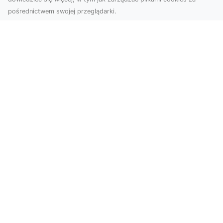
pośrednictwem swojej przeglądarki.
Usługi dronem Tarnów – nowoczesne
spojrzenie na promocję i dokumentację
Współczesne technologie otwierają nowe
możliwości w prezentacji i analizie. Firma Dron
Tarnów ofer...