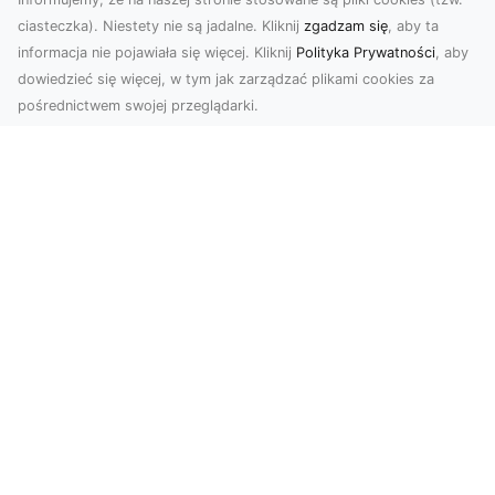
ciasteczka). Niestety nie są jadalne. Kliknij
zgadzam się
, aby ta
informacja nie pojawiała się więcej. Kliknij
Polityka Prywatności
, aby
dowiedzieć się więcej, w tym jak zarządzać plikami cookies za
pośrednictwem swojej przeglądarki.
Usługi dronem Tarnów – nowoczesne
spojrzenie na promocję i dokumentację
Współczesne technologie otwierają nowe
możliwości w prezentacji i analizie. Firma Dron
Tarnów ofer...