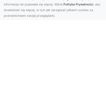
informacja nie pojawiała się więcej. Kliknij
Polityka Prywatności
, aby
dowiedzieć się więcej, w tym jak zarządzać plikami cookies za
pośrednictwem swojej przeglądarki.
Usługi dronem Tarnów – nowoczesne
spojrzenie na promocję i dokumentację
Współczesne technologie otwierają nowe
możliwości w prezentacji i analizie. Firma Dron
Tarnów ofer...