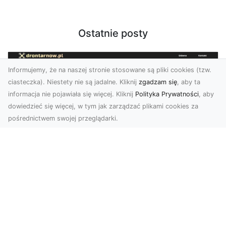
Ostatnie posty
Informujemy, że na naszej stronie stosowane są pliki cookies (tzw.
ciasteczka). Niestety nie są jadalne. Kliknij
zgadzam się
, aby ta
informacja nie pojawiała się więcej. Kliknij
Polityka Prywatności
, aby
dowiedzieć się więcej, w tym jak zarządzać plikami cookies za
pośrednictwem swojej przeglądarki.
Usługi dronem Tarnów – nowoczesne
spojrzenie na promocję i dokumentację
Współczesne technologie otwierają nowe
możliwości w prezentacji i analizie. Firma Dron