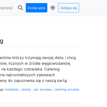
watnośc
Dodaj wpis
Zaloguj się
ng
entów którzy trzymają swojej diety i chcą
ów, licznych w źródła węglowodanów,
ą na każdego człowieka. Catering
i na najrozmaitszych zabawach
zamy do zapoznania się z naszą kartą.
agi:
śniadania
,
obiady
,
bar wrocław
,
catering wrocław