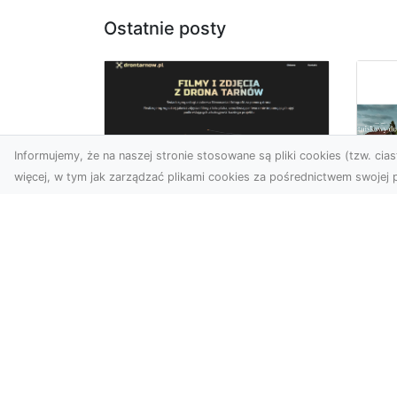
Ostatnie posty
Informujemy, że na naszej stronie stosowane są pliki cookies (tzw. ciast
więcej, w tym jak zarządzać plikami cookies za pośrednictwem swojej p
Usługi dronem
Tarnów –
Za
nowoczesne
św
spojrzenie na
pr
promocję i
Ci,
dokumentację
pod
Współczesne technologie
ch
otwierają nowe możliwości
wy
w prezentacji i analizie.
jez.