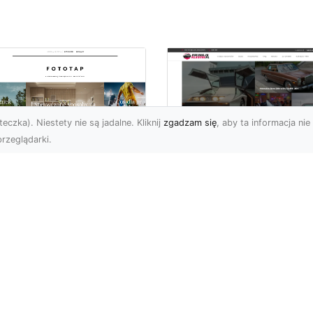
eczka). Niestety nie są jadalne. Kliknij
zgadzam się
, aby ta informacja nie 
rzeglądarki.
pewnij sobie
Kolekcjonowanie
ietne widoki – w
modeli Forda
zestrzeni domowej
Mustanga w serii H
Wheels
 którzy uwielbiają
różować, fascynują się
Wstęp do kolekcjonowan
odzeniem po górach,
modeli Forda Mustanga 
jazdami nad morze czy
serii Hot Wheels Czy
..