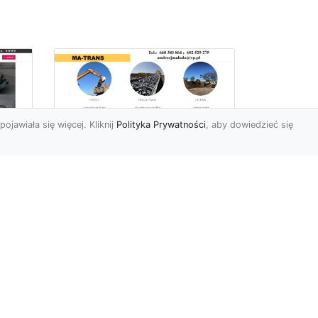
pojawiała się więcej. Kliknij
Polityka Prywatności
, aby dowiedzieć się
Profesjonalne Usługi
Rozbiórkowe i
Wyburzeniowe w
Radomiu – MA-TRANS
jako Zaufany Partner
ot
Rozbiórki i Wyburzenia
Budynków – Kluczowy Etap
ia
Przygotowania Inwestycji
w
Firma MA-TRANS z