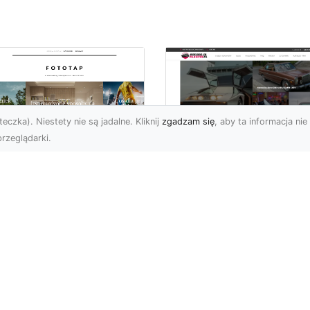
eczka). Niestety nie są jadalne. Kliknij
zgadzam się
, aby ta informacja nie 
rzeglądarki.
pewnij sobie
Kolekcjonowanie
ietne widoki – w
modeli Forda
zestrzeni domowej
Mustanga w serii H
Wheels
 którzy uwielbiają
różować, fascynują się
Wstęp do kolekcjonowan
odzeniem po górach,
modeli Forda Mustanga 
jazdami nad morze czy
serii Hot Wheels Czy
..