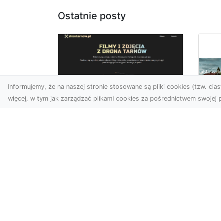
Ostatnie posty
Informujemy, że na naszej stronie stosowane są pliki cookies (tzw. ciast
więcej, w tym jak zarządzać plikami cookies za pośrednictwem swojej p
Usługi dronem
Tarnów –
Za
nowoczesne
św
spojrzenie na
pr
promocję i
Ci,
dokumentację
pod
Współczesne technologie
ch
otwierają nowe możliwości
wy
w prezentacji i analizie.
jez.