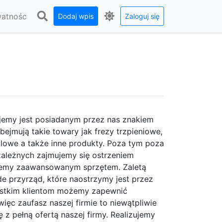
watnośc
Dodaj wpis
Zaloguj się
ujemy jest posiadanym przez nas znakiem
jmują takie towary jak frezy trzpieniowe,
ilowe a także inne produkty. Poza tym poza
zależnych zajmujemy się ostrzeniem
jemy zaawansowanym sprzętem. Zaletą
de przyrząd, które naostrzymy jest przez
ystkim klientom możemy zapewnić
więc zaufasz naszej firmie to niewątpliwie
 z pełną ofertą naszej firmy. Realizujemy