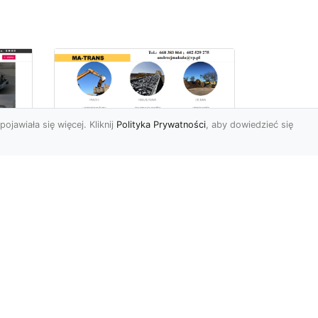
pojawiała się więcej. Kliknij
Polityka Prywatności
, aby dowiedzieć się
Profesjonalne Usługi
Rozbiórkowe i
Wyburzeniowe w
Radomiu – MA-TRANS
jako Zaufany Partner
ot
Rozbiórki i Wyburzenia
Budynków – Kluczowy Etap
ia
Przygotowania Inwestycji
w
Firma MA-TRANS z