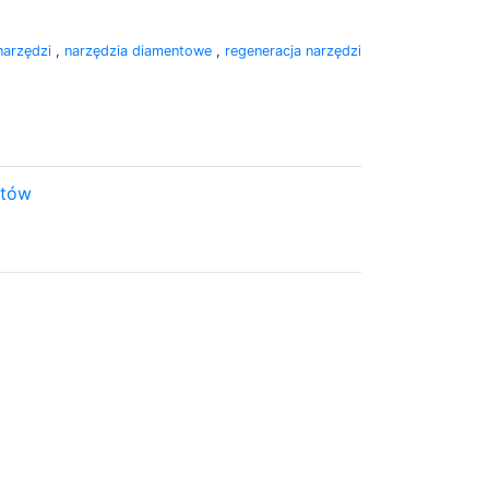
narzędzi
,
narzędzia diamentowe
,
regeneracja narzędzi
ntów