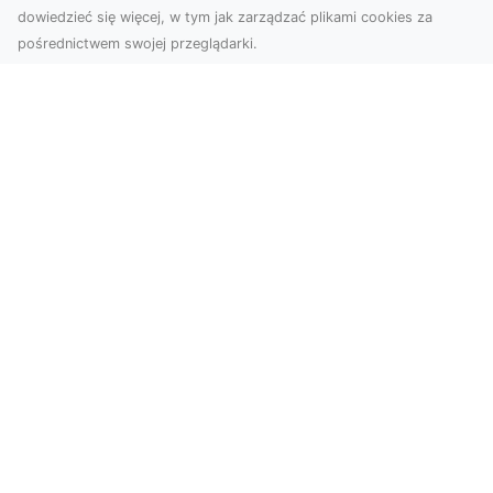
dowiedzieć się więcej, w tym jak zarządzać plikami cookies za
pośrednictwem swojej przeglądarki.
Usługi dronem Tarnów – nowoczesne
spojrzenie na promocję i dokumentację
Współczesne technologie otwierają nowe
możliwości w prezentacji i analizie. Firma Dron
Tarnów ofer...