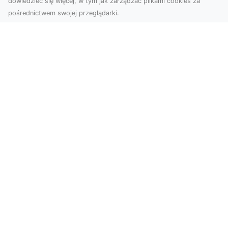
dowiedzieć się więcej, w tym jak zarządzać plikami cookies za
pośrednictwem swojej przeglądarki.
Usługi dronem Tarnów – nowoczesne
spojrzenie na promocję i dokumentację
Współczesne technologie otwierają nowe
możliwości w prezentacji i analizie. Firma Dron
Tarnów ofer...