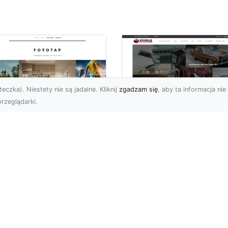
eczka). Niestety nie są jadalne. Kliknij
zgadzam się
, aby ta informacja nie 
rzeglądarki.
pewnij sobie
Kolekcjonowanie
ietne widoki – w
modeli Forda
zestrzeni domowej
Mustanga w serii H
Wheels
 którzy uwielbiają
różować, fascynują się
Wstęp do kolekcjonowan
odzeniem po górach,
modeli Forda Mustanga 
jazdami nad morze czy
serii Hot Wheels Czy
..