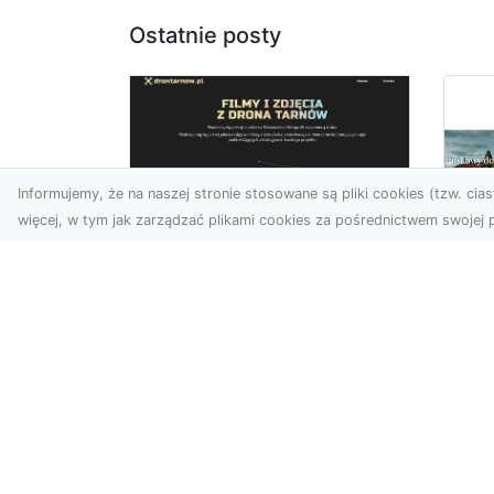
Ostatnie posty
Informujemy, że na naszej stronie stosowane są pliki cookies (tzw. ciast
więcej, w tym jak zarządzać plikami cookies za pośrednictwem swojej p
Usługi dronem
Tarnów –
Za
nowoczesne
św
spojrzenie na
pr
promocję i
Ci,
dokumentację
pod
Współczesne technologie
ch
otwierają nowe możliwości
wy
w prezentacji i analizie.
jez.