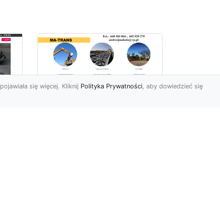
pojawiała się więcej. Kliknij
Polityka Prywatności
, aby dowiedzieć się
Profesjonalne Usługi
Rozbiórkowe i
Wyburzeniowe w
Radomiu – MA-TRANS
jako Zaufany Partner
ot
Rozbiórki i Wyburzenia
Budynków – Kluczowy Etap
ia
Przygotowania Inwestycji
w
Firma MA-TRANS z