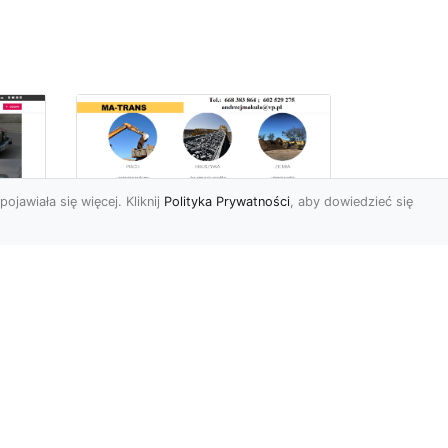
pojawiała się więcej. Kliknij
Polityka Prywatności
, aby dowiedzieć się
Profesjonalne Usługi
Rozbiórkowe i
Wyburzeniowe w
Radomiu – MA-TRANS
jako Zaufany Partner
ot
Rozbiórki i Wyburzenia
Budynków – Kluczowy Etap
ia
Przygotowania Inwestycji
w