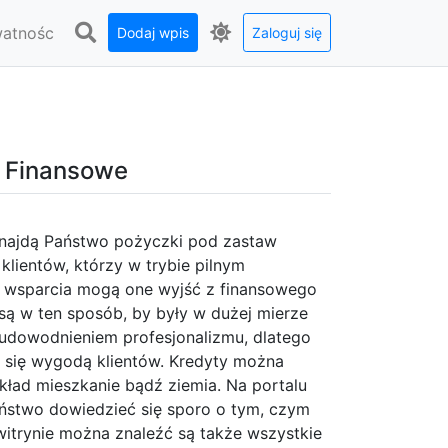
watnośc
Dodaj wpis
Zaloguj się
m Finansowe
znajdą Państwo pożyczki pod zastaw
klientów, którzy w trybie pilnym
o wsparcia mogą one wyjść z finansowego
e są w ten sposób, by były w dużej mierze
 udowodnieniem profesjonalizmu, dlatego
 się wygodą klientów. Kredyty można
ład mieszkanie bądź ziemia. Na portalu
aństwo dowiedzieć się sporo o tym, czym
 witrynie można znaleźć są także wszystkie