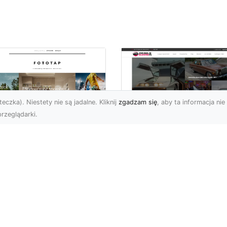
eczka). Niestety nie są jadalne. Kliknij
zgadzam się
, aby ta informacja nie 
rzeglądarki.
pewnij sobie
Kolekcjonowanie
ietne widoki – w
modeli Forda
zestrzeni domowej
Mustanga w serii H
Wheels
 którzy uwielbiają
różować, fascynują się
Wstęp do kolekcjonowan
odzeniem po górach,
modeli Forda Mustanga 
jazdami nad morze czy