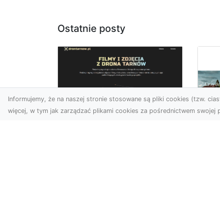
Ostatnie posty
Informujemy, że na naszej stronie stosowane są pliki cookies (tzw. ciast
więcej, w tym jak zarządzać plikami cookies za pośrednictwem swojej p
Usługi dronem
Tarnów –
Za
nowoczesne
św
spojrzenie na
pr
promocję i
Ci,
dokumentację
pod
Współczesne technologie
ch
otwierają nowe możliwości
wy