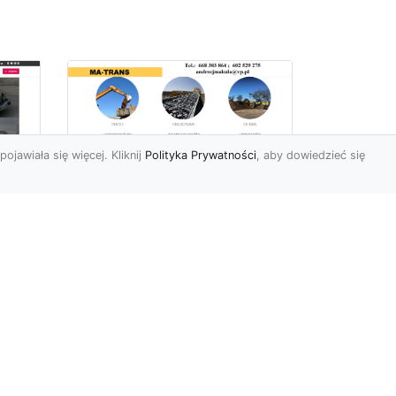
pojawiała się więcej. Kliknij
Polityka Prywatności
, aby dowiedzieć się
Profesjonalne Usługi
Rozbiórkowe i
Wyburzeniowe w
Radomiu – MA-TRANS
jako Zaufany Partner
ot
Rozbiórki i Wyburzenia
Budynków – Kluczowy Etap
ia
Przygotowania Inwestycji
w
Firma MA-TRANS z