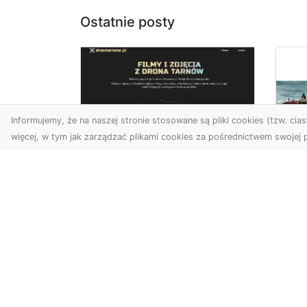
Ostatnie posty
Informujemy, że na naszej stronie stosowane są pliki cookies (tzw. ciast
więcej, w tym jak zarządzać plikami cookies za pośrednictwem swojej p
Usługi dronem
Tarnów –
Za
nowoczesne
św
spojrzenie na
pr
promocję i
Ci,
dokumentację
pod
Współczesne technologie
ch
otwierają nowe możliwości
wy
w prezentacji i analizie.
jez.