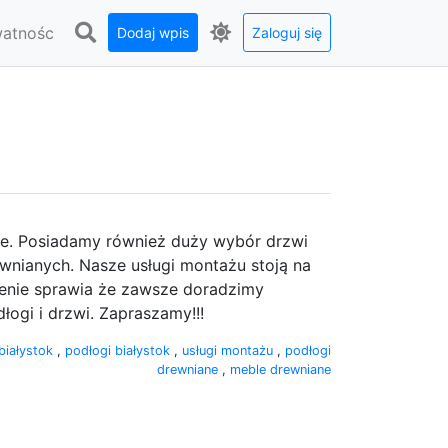
watnośc
Dodaj wpis
Zaloguj się
ne. Posiadamy również duży wybór drzwi
wnianych. Nasze usługi montażu stoją na
enie sprawia że zawsze doradzimy
dłogi i drzwi. Zapraszamy!!!
białystok
,
podłogi białystok
,
usługi montażu
,
podłogi
drewniane
,
meble drewniane