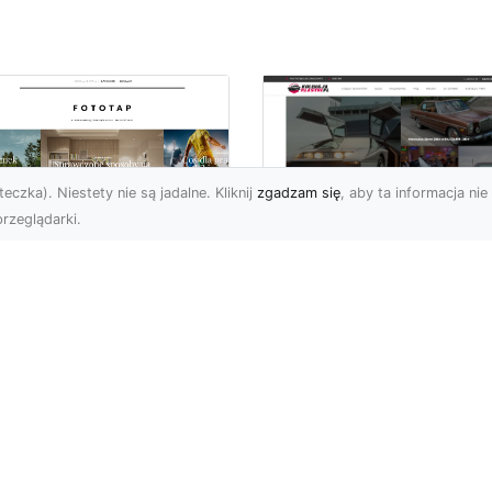
eczka). Niestety nie są jadalne. Kliknij
zgadzam się
, aby ta informacja nie 
rzeglądarki.
pewnij sobie
Kolekcjonowanie
ietne widoki – w
modeli Forda
zestrzeni domowej
Mustanga w serii H
Wheels
 którzy uwielbiają
różować, fascynują się
Wstęp do kolekcjonowan
odzeniem po górach,
modeli Forda Mustanga 
jazdami nad morze czy
serii Hot Wheels Czy
..