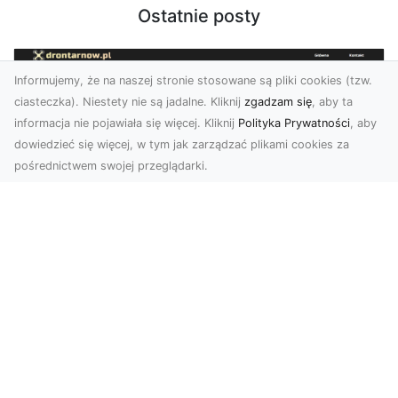
Ostatnie posty
Informujemy, że na naszej stronie stosowane są pliki cookies (tzw.
ciasteczka). Niestety nie są jadalne. Kliknij
zgadzam się
, aby ta
informacja nie pojawiała się więcej. Kliknij
Polityka Prywatności
, aby
dowiedzieć się więcej, w tym jak zarządzać plikami cookies za
pośrednictwem swojej przeglądarki.
Usługi dronem Tarnów – nowoczesne
spojrzenie na promocję i dokumentację
Współczesne technologie otwierają nowe
możliwości w prezentacji i analizie. Firma Dron
Tarnów ofer...