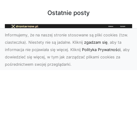
Ostatnie posty
Informujemy, że na naszej stronie stosowane są pliki cookies (tzw.
ciasteczka). Niestety nie są jadalne. Kliknij
zgadzam się
, aby ta
informacja nie pojawiała się więcej. Kliknij
Polityka Prywatności
, aby
dowiedzieć się więcej, w tym jak zarządzać plikami cookies za
pośrednictwem swojej przeglądarki.
Usługi dronem Tarnów – nowoczesne
spojrzenie na promocję i dokumentację
Współczesne technologie otwierają nowe
możliwości w prezentacji i analizie. Firma Dron
Tarnów ofer...