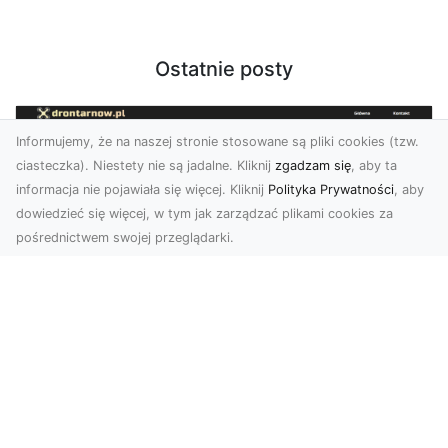
Ostatnie posty
Informujemy, że na naszej stronie stosowane są pliki cookies (tzw.
ciasteczka). Niestety nie są jadalne. Kliknij
zgadzam się
, aby ta
informacja nie pojawiała się więcej. Kliknij
Polityka Prywatności
, aby
dowiedzieć się więcej, w tym jak zarządzać plikami cookies za
pośrednictwem swojej przeglądarki.
Usługi dronem Tarnów – nowoczesne
spojrzenie na promocję i dokumentację
Współczesne technologie otwierają nowe