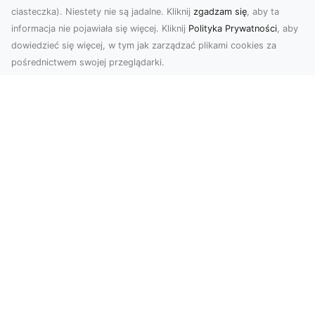
ciasteczka). Niestety nie są jadalne. Kliknij
zgadzam się
, aby ta
informacja nie pojawiała się więcej. Kliknij
Polityka Prywatności
, aby
dowiedzieć się więcej, w tym jak zarządzać plikami cookies za
pośrednictwem swojej przeglądarki.
Usługi dronem Tarnów – nowoczesne
spojrzenie na promocję i dokumentację
Współczesne technologie otwierają nowe
możliwości w prezentacji i analizie. Firma Dron
Tarnów ofer...