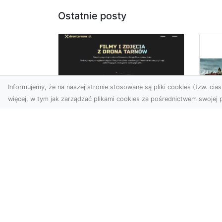
Ostatnie posty
Informujemy, że na naszej stronie stosowane są pliki cookies (tzw. ciast
więcej, w tym jak zarządzać plikami cookies za pośrednictwem swojej p
Usługi dronem
Tarnów –
Za
nowoczesne
św
spojrzenie na
pr
promocję i
Ci,
dokumentację
pod
Współczesne technologie
ch
otwierają nowe możliwości
wy
w prezentacji i analizie.
jez.