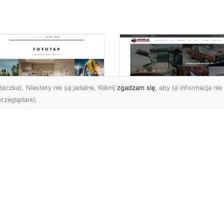
eczka). Niestety nie są jadalne. Kliknij
zgadzam się
, aby ta informacja nie 
rzeglądarki.
pewnij sobie
Kolekcjonowanie
ietne widoki – w
modeli Forda
zestrzeni domowej
Mustanga w serii H
Wheels
 którzy uwielbiają
różować, fascynują się
Wstęp do kolekcjonowan
odzeniem po górach,
modeli Forda Mustanga 
jazdami nad morze czy
serii Hot Wheels Czy
..