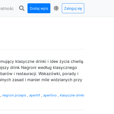
watnośc
Dodaj wpis
Zaloguj się
mujący klasyczne drinki i idee życia chwilą.
niejszy drink Negroni według klasycznego
 barów i restauracji. Wskazówki, porady i
salnych zasad i manier mile widzianych przy
i
,
negroni przepis
,
aperitif
,
aperitivo
,
klasyczne drinki