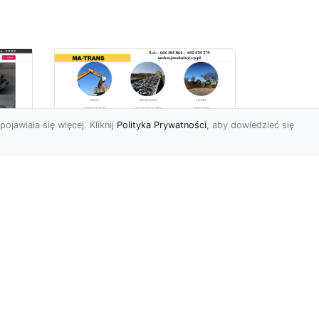
pojawiała się więcej. Kliknij
Polityka Prywatności
, aby dowiedzieć się
Profesjonalne Usługi
Rozbiórkowe i
Wyburzeniowe w
Radomiu – MA-TRANS
jako Zaufany Partner
ot
Rozbiórki i Wyburzenia
Budynków – Kluczowy Etap
ia
Przygotowania Inwestycji
w
Firma MA-TRANS z