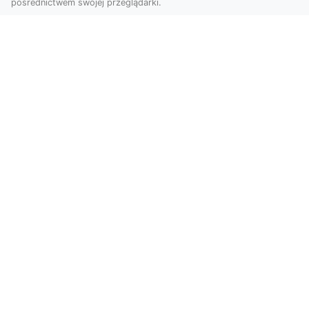
pośrednictwem swojej przeglądarki.
Usługi dronem Tarnów – nowoczesne
spojrzenie na promocję i dokumentację
Współczesne technologie otwierają nowe
możliwości w prezentacji i analizie. Firma Dron
Tarnów ofer...