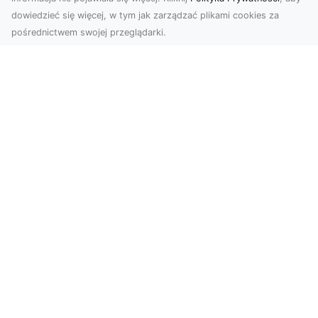
dowiedzieć się więcej, w tym jak zarządzać plikami cookies za
pośrednictwem swojej przeglądarki.
Usługi dronem Tarnów – nowoczesne
spojrzenie na promocję i dokumentację
Współczesne technologie otwierają nowe
możliwości w prezentacji i analizie. Firma Dron
Tarnów ofer...