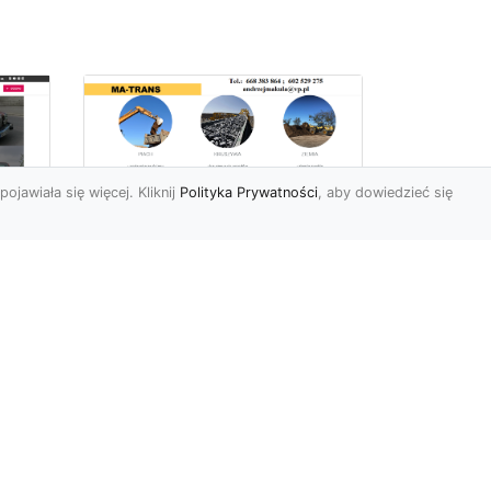
pojawiała się więcej. Kliknij
Polityka Prywatności
, aby dowiedzieć się
Profesjonalne Usługi
Rozbiórkowe i
Wyburzeniowe w
Radomiu – MA-TRANS
jako Zaufany Partner
ot
Rozbiórki i Wyburzenia
Budynków – Kluczowy Etap
ia
Przygotowania Inwestycji
w
Firma MA-TRANS z