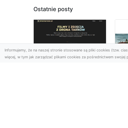
Ostatnie posty
Informujemy, że na naszej stronie stosowane są pliki cookies (tzw. ciast
więcej, w tym jak zarządzać plikami cookies za pośrednictwem swojej p
Usługi dronem
Tarnów –
Za
nowoczesne
św
spojrzenie na
pr
promocję i
Ci,
dokumentację
pod
Współczesne technologie
ch
otwierają nowe możliwości
wy
w prezentacji i analizie.
jez.