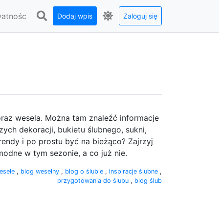
watnośc
Dodaj wpis
Zaloguj się
 oraz wesela. Można tam znaleźć informacje
ych dekoracji, bukietu ślubnego, sukni,
rendy i po prostu być na bieżąco? Zajrzyj
modne w tym sezonie, a co już nie.
esele
,
blog weselny
,
blog o ślubie
,
inspiracje ślubne
,
przygotowania do ślubu
,
blog ślub