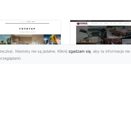
eczka). Niestety nie są jadalne. Kliknij
zgadzam się
, aby ta informacja nie 
rzeglądarki.
pewnij sobie
Kolekcjonowanie
ietne widoki – w
modeli Forda
zestrzeni domowej
Mustanga w serii H
Wheels
 którzy uwielbiają
różować, fascynują się
Wstęp do kolekcjonowan
odzeniem po górach,
modeli Forda Mustanga 
jazdami nad morze czy
serii Hot Wheels Czy
..