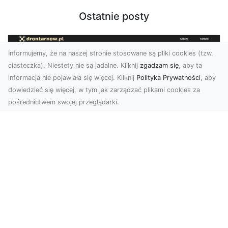
Ostatnie posty
Informujemy, że na naszej stronie stosowane są pliki cookies (tzw.
ciasteczka). Niestety nie są jadalne. Kliknij
zgadzam się
, aby ta
informacja nie pojawiała się więcej. Kliknij
Polityka Prywatności
, aby
dowiedzieć się więcej, w tym jak zarządzać plikami cookies za
pośrednictwem swojej przeglądarki.
Usługi dronem Tarnów – nowoczesne
spojrzenie na promocję i dokumentację
Współczesne technologie otwierają nowe
możliwości w prezentacji i analizie. Firma Dron
Tarnów ofer...