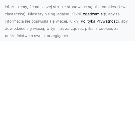
Informujemy, że na naszej stronie stosowane są pliki cookies (tzw.
ciasteczka). Niestety nie są jadalne. Kliknij
zgadzam się
, aby ta
informacja nie pojawiała się więcej. Kliknij
Polityka Prywatności
, aby
dowiedzieć się więcej, w tym jak zarządzać plikami cookies za
pośrednictwem swojej przeglądarki.
Usługi dronem Tarnów – nowoczesne
spojrzenie na promocję i dokumentację
Współczesne technologie otwierają nowe
możliwości w prezentacji i analizie. Firma Dron
Tarnów ofer...