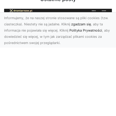
Informujemy, że na naszej stronie stosowane są pliki cookies (tzw.
ciasteczka). Niestety nie są jadalne. Kliknij
zgadzam się
, aby ta
informacja nie pojawiała się więcej. Kliknij
Polityka Prywatności
, aby
dowiedzieć się więcej, w tym jak zarządzać plikami cookies za
pośrednictwem swojej przeglądarki.
Usługi dronem Tarnów – nowoczesne
spojrzenie na promocję i dokumentację
Współczesne technologie otwierają nowe
możliwości w prezentacji i analizie. Firma Dron
Tarnów ofer...