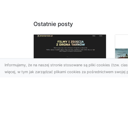
Ostatnie posty
Informujemy, że na naszej stronie stosowane są pliki cookies (tzw. ciast
więcej, w tym jak zarządzać plikami cookies za pośrednictwem swojej p
Usługi dronem
Tarnów –
Za
nowoczesne
św
spojrzenie na
pr
promocję i
Ci,
dokumentację
pod
Współczesne technologie