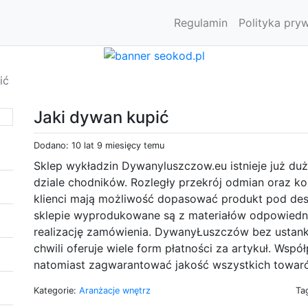
Regulamin
Polityka pry
ić
Jaki dywan kupić
Dodano: 10 lat 9 miesięcy temu
Sklep wykładzin Dywanyluszczow.eu istnieje już dużo
dziale chodników. Rozległy przekrój odmian oraz k
klienci mają możliwość dopasować produkt pod des
sklepie wyprodukowane są z materiałów odpowiednie
realizację zamówienia. DywanyŁuszczów bez ustanku
chwili oferuje wiele form płatności za artykuł. Wsp
natomiast zagwarantować jakość wszystkich towaró
Kategorie:
Aranżacje wnętrz
Ta