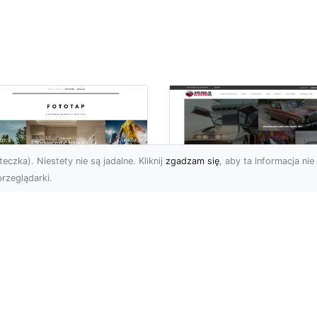
eczka). Niestety nie są jadalne. Kliknij
zgadzam się
, aby ta informacja nie 
rzeglądarki.
pewnij sobie
Kolekcjonowanie
ietne widoki – w
modeli Forda
zestrzeni domowej
Mustanga w serii H
Wheels
 którzy uwielbiają
różować, fascynują się
Wstęp do kolekcjonowan