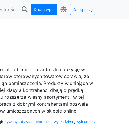
watnośc
Dodaj wpis
Zaloguj się
 lat i obecnie posiada silną pozycję w
olorów oferowanych towarów sprawia, że
ign pomieszczenia. Produkty widniejące w
j klasy a kontrahenci dbają o prędką
 rozszerza własny asortyment i w tej
ółpraca z dobrymi kontrahentami pozwala
w umieszczonych w sklepie online.
gi:
dywany
,
dywan
,
chodniki
,
wykładzina
,
wykładziny