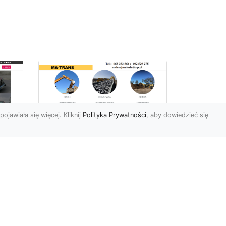
pojawiała się więcej. Kliknij
Polityka Prywatności
, aby dowiedzieć się
Profesjonalne Usługi
Rozbiórkowe i
Wyburzeniowe w
Radomiu – MA-TRANS
jako Zaufany Partner
ot
Rozbiórki i Wyburzenia
Budynków – Kluczowy Etap
ia