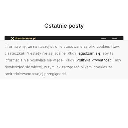
Ostatnie posty
Informujemy, że na naszej stronie stosowane są pliki cookies (tzw.
ciasteczka). Niestety nie są jadalne. Kliknij
zgadzam się
, aby ta
informacja nie pojawiała się więcej. Kliknij
Polityka Prywatności
, aby
dowiedzieć się więcej, w tym jak zarządzać plikami cookies za
pośrednictwem swojej przeglądarki.
Usługi dronem Tarnów – nowoczesne
spojrzenie na promocję i dokumentację
Współczesne technologie otwierają nowe