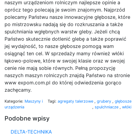
naszym urządzeniom rolniczym najlepsze opinie a
oprócz tego polecają je swoim znajomym. Najprzód
polecamy Państwu nasze innowacyjne głębosze, które
po mistrzowsku nadają się do rozkruszania a także
spulchniania wgłębnych warstw gleby. Jeżeli chcą
Państwo skutecznie dotlenić glebę a także poprawić
jej wydajność, to nasze głębosze pomogą wam
osiągnąć ten cel. W sprzedaży mamy również włóki
łąkowo-polowe, które w swojej klasie oraz w swojej
cenie nie mają sobie równych. Pełną propozycję
naszych maszyn rolniczych znajdą Państwo na stronie
www expom.com.pl do której odwiedzenia gorąco
zachęcamy.
Kategorie:
Maszyny i
Tagi:
agregaty talerzowe
,
grubery
,
głębosze
urządzenia
,
spulchniacze
,
włóki
Podobne wpisy
DELTA-TECHNIKA