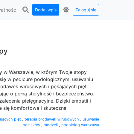
watnośc
Dodaj wpis
Zaloguj się
opy
y w Warszawie, w którym Twoje stopy
y się w pedicure podologicznym, usuwaniu
brodawek wirusowych i pękających pięt.
ając o pełną sterylność i bezpieczeństwo.
zalecenia pielęgnacyjne. Dzięki empatii i
 się komfortowa i skuteczna.
ających pięt
,
terapia brodawek wirusowych
,
usuwanie
odcisków
,
modzeli
,
podololog warszawa