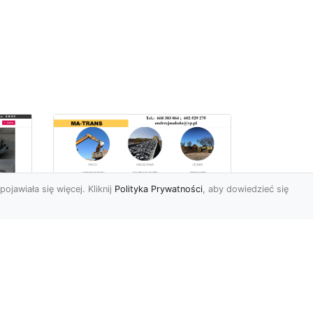
pojawiała się więcej. Kliknij
Polityka Prywatności
, aby dowiedzieć się
Profesjonalne Usługi
Rozbiórkowe i
Wyburzeniowe w
Radomiu – MA-TRANS
jako Zaufany Partner
ot