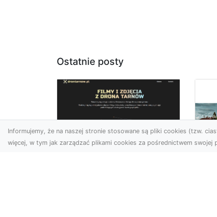
Ostatnie posty
Informujemy, że na naszej stronie stosowane są pliki cookies (tzw. ciast
więcej, w tym jak zarządzać plikami cookies za pośrednictwem swojej p
Usługi dronem
Tarnów –
Za
nowoczesne
św
spojrzenie na
pr
promocję i
Ci,