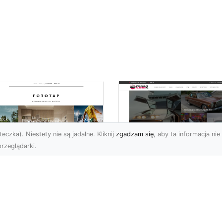
eczka). Niestety nie są jadalne. Kliknij
zgadzam się
, aby ta informacja nie 
rzeglądarki.
pewnij sobie
Kolekcjonowanie
ietne widoki – w
modeli Forda
zestrzeni domowej
Mustanga w serii H
Wheels
 którzy uwielbiają