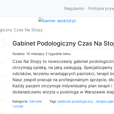
Regulamin
Polityka pry
giczny Czas Na Stopy
Gabinet Podologiczny Czas Na St
Dodano: 10 miesięcy 3 tygodnie temu
Czas Na Stopy to nowoczesny gabinet podologiczn
otrzymają opiekę, na jaką zasługują. Specjalizujem
odcisków, leczeniu wrastających paznokci, terapii 
Nasz zespół pracuje na profesjonalnym sprzęcie, db
Każdy pacjent otrzymuje indywidualny plan terapii i 
doświadczeniu wizyta u podologa w Warszawie staje
Kategorie:
Zdrowie
Tagi:
pedicure podologiczny
,
terapia pęk
i uroda