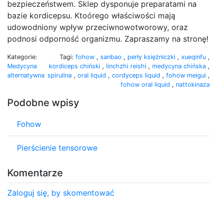
bezpieczeństwem. Sklep dysponuje preparatami na
bazie kordicepsu. Ktoórego właściwości mają
udowodniony wpływ przeciwnowotworowy, oraz
podnosi odporność organizmu. Zapraszamy na stronę!
Kategorie:
Tagi:
fohow
,
sanbao
,
perły księżniczki
,
xueqinfu
,
Medycyna
kordiceps chiński
,
linchzhi reishi
,
medycyna chińska
,
alternatywna
spirulina
,
oral liquid
,
cordyceps liquid
,
fohow meigui
,
fohow oral liquid
,
nattokinaza
Podobne wpisy
Fohow
Pierścienie tensorowe
Komentarze
Zaloguj się, by skomentować