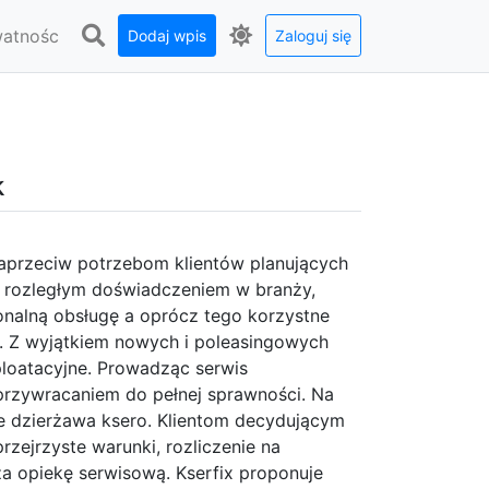
watnośc
Dodaj wpis
Zaloguj się
k
aprzeciw potrzebom klientów planujących
 rozległym doświadczeniem w branży,
nalną obsługę a oprócz tego korzystne
. Z wyjątkiem nowych i poleasingowych
ploatacyjne. Prowadząc serwis
ż przywracaniem do pełnej sprawności. Na
że dzierżawa ksero. Klientom decydującym
rzejrzyste warunki, rozliczenie na
a opiekę serwisową. Kserfix proponuje