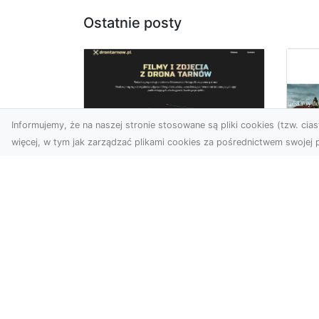
Ostatnie posty
Informujemy, że na naszej stronie stosowane są pliki cookies (tzw. ciast
więcej, w tym jak zarządzać plikami cookies za pośrednictwem swojej p
Usługi dronem
Tarnów –
Za
nowoczesne
św
spojrzenie na
pr
promocję i
Ci,
dokumentację
pod
Współczesne technologie
ch
otwierają nowe możliwości
wy
w prezentacji i analizie.
jez.