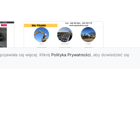
pojawiała się więcej. Kliknij
Polityka Prywatności
, aby dowiedzieć się
Profesjonalne Usługi
Rozbiórkowe i
Wyburzeniowe w
Radomiu – MA-TRANS
jako Zaufany Partner
ot
Rozbiórki i Wyburzenia
Budynków – Kluczowy Etap
ia
Przygotowania Inwestycji
w
Firma MA-TRANS z