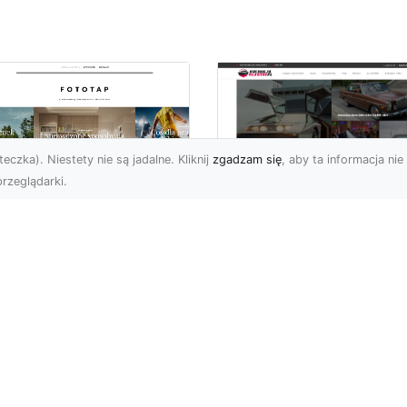
eczka). Niestety nie są jadalne. Kliknij
zgadzam się
, aby ta informacja nie 
rzeglądarki.
pewnij sobie
Kolekcjonowanie
ietne widoki – w
modeli Forda
zestrzeni domowej
Mustanga w serii H
Wheels
 którzy uwielbiają
różować, fascynują się
Wstęp do kolekcjonowan
odzeniem po górach,
modeli Forda Mustanga 
jazdami nad morze czy
serii Hot Wheels Czy
..