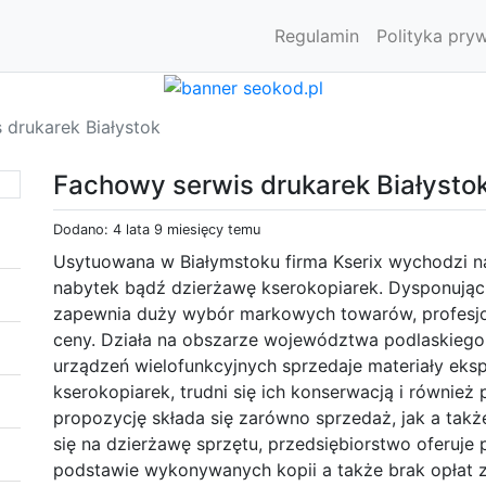
Regulamin
Polityka pry
 drukarek Białystok
Fachowy serwis drukarek Białysto
Dodano: 4 lata 9 miesięcy temu
Usytuowana w Białymstoku firma Kserix wychodzi n
nabytek bądź dzierżawę kserokopiarek. Dysponując
zapewnia duży wybór markowych towarów, profesjo
ceny. Działa na obszarze województwa podlaskiego
urządzeń wielofunkcyjnych sprzedaje materiały eks
kserokopiarek, trudni się ich konserwacją i równie
propozycję składa się zarówno sprzedaż, jak a tak
się na dzierżawę sprzętu, przedsiębiorstwo oferuje p
podstawie wykonywanych kopii a także brak opłat z