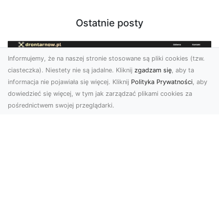
Ostatnie posty
Informujemy, że na naszej stronie stosowane są pliki cookies (tzw.
ciasteczka). Niestety nie są jadalne. Kliknij
zgadzam się
, aby ta
informacja nie pojawiała się więcej. Kliknij
Polityka Prywatności
, aby
dowiedzieć się więcej, w tym jak zarządzać plikami cookies za
pośrednictwem swojej przeglądarki.
Usługi dronem Tarnów – nowoczesne
spojrzenie na promocję i dokumentację
Współczesne technologie otwierają nowe
możliwości w prezentacji i analizie. Firma Dron