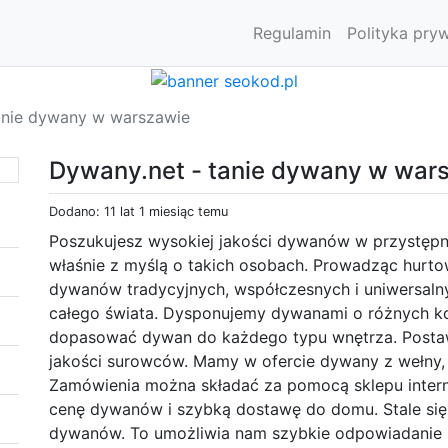
Regulamin
Polityka pry
anie dywany w warszawie
Dywany.net - tanie dywany w war
Dodano: 11 lat 1 miesiąc temu
Poszukujesz wysokiej jakości dywanów w przystępn
właśnie z myślą o takich osobach. Prowadząc hur
dywanów tradycyjnych, współczesnych i uniwersal
całego świata. Dysponujemy dywanami o różnych kol
dopasować dywan do każdego typu wnętrza. Posta
jakości surowców. Mamy w ofercie dywany z wełny, ak
Zamówienia można składać za pomocą sklepu intern
cenę dywanów i szybką dostawę do domu. Stale się
dywanów. To umożliwia nam szybkie odpowiadanie na