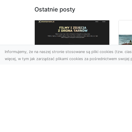
Ostatnie posty
Informujemy, że na naszej stronie stosowane są pliki cookies (tzw. ciast
więcej, w tym jak zarządzać plikami cookies za pośrednictwem swojej p
Usługi dronem
Tarnów –
Za
nowoczesne
św
spojrzenie na
pr
promocję i
Ci,
dokumentację
pod
Współczesne technologie
ch
otwierają nowe możliwości
wy
w prezentacji i analizie.
jez.