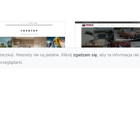
eczka). Niestety nie są jadalne. Kliknij
zgadzam się
, aby ta informacja nie 
rzeglądarki.
pewnij sobie
Kolekcjonowanie
ietne widoki – w
modeli Forda
zestrzeni domowej
Mustanga w serii H
Wheels
 którzy uwielbiają
różować, fascynują się
Wstęp do kolekcjonowan
odzeniem po górach,
modeli Forda Mustanga 
jazdami nad morze czy
serii Hot Wheels Czy
..