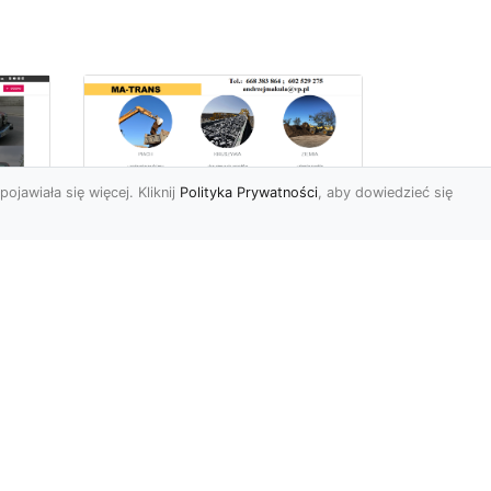
pojawiała się więcej. Kliknij
Polityka Prywatności
, aby dowiedzieć się
Profesjonalne Usługi
Rozbiórkowe i
Wyburzeniowe w
Radomiu – MA-TRANS
jako Zaufany Partner
ot
Rozbiórki i Wyburzenia
Budynków – Kluczowy Etap
ia
Przygotowania Inwestycji
w
Firma MA-TRANS z