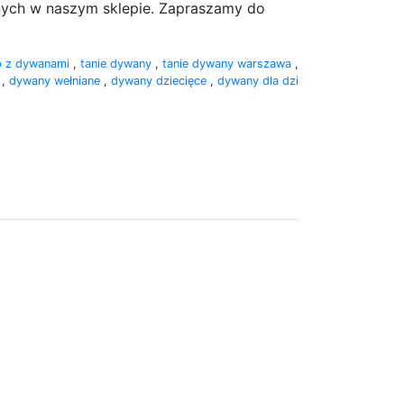
ch w naszym sklepie. Zapraszamy do
p z dywanami
,
tanie dywany
,
tanie dywany warszawa
,
e
,
dywany wełniane
,
dywany dziecięce
,
dywany dla dzi