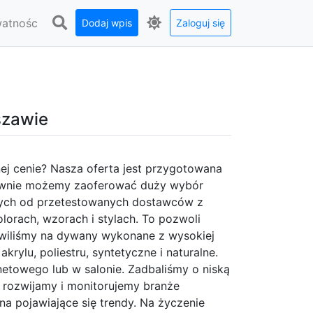
watnośc
Dodaj wpis
Zaloguj się
szawie
ej cenie? Nasza oferta jest przygotowana
townie możemy zaoferować duży wybór
nych od przetestowanych dostawców z
orach, wzorach i stylach. To pozwoli
wiliśmy na dywany wykonane z wysokiej
rylu, poliestru, syntetyczne i naturalne.
etowego lub w salonie. Zadbaliśmy o niską
 rozwijamy i monitorujemy branże
 pojawiające się trendy. Na życzenie